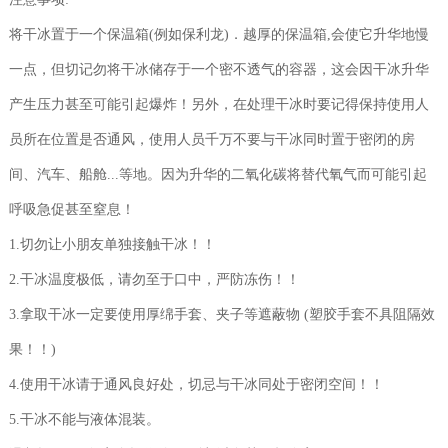
将干冰置于一个保温箱(例如保利龙)．越厚的保温箱,会使它升华地慢
一点，但切记勿将干冰储存于一个密不透气的容器，这会因干冰升华
产生压力甚至可能引起爆炸！另外，在处理干冰时要记得保持使用人
员所在位置是否通风，使用人员千万不要与干冰同时置于密闭的房
间、汽车、船舱...等地。因为升华的二氧化碳将替代氧气而可能引起
呼吸急促甚至窒息！
1.切勿让小朋友单独接触干冰！！
2.干冰温度极低，请勿至于口中，严防冻伤！！
3.拿取干冰一定要使用厚绵手套、夹子等遮蔽物 (塑胶手套不具阻隔效
果！！)
4.使用干冰请于通风良好处，切忌与干冰同处于密闭空间！！
5.干冰不能与液体混装。