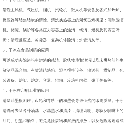
清洗主风机、气压机、烟机、汽轮机、鼓风机等设备及各式加热炉、
反应器等结焦结炭的清除。清洗换热器上的聚氯乙烯树脂；清除压缩
机、储罐、锅炉等各类压力容器上的油污、锈污、烃类及其表面污
垢；清理反应釜、冷凝器；复杂机体除污；炉管清灰等。
3．干冰在食品制药的应用
可以成功去除烤箱中烘烤的残渣、胶状物质和油污以及未烘烤前的生
鲜制品混合物。有效清结烤箱、混合搅拌设备、输送带、模制品、包
装设备、炉架、炉盘、容器、辊轴、冷冻机内壁、饼干炉条等。
4．干冰在印刷工业的应用
清除油墨很困难，齿轮和导轨上的积墨会导致低劣的印刷质量。干冰
清洗可去除各种油基、水基墨水和清漆，清理齿轮、导轨及喷嘴上的
油污、积墨和染料，避免危险废物和溶液的排放，以及危险溶剂造成