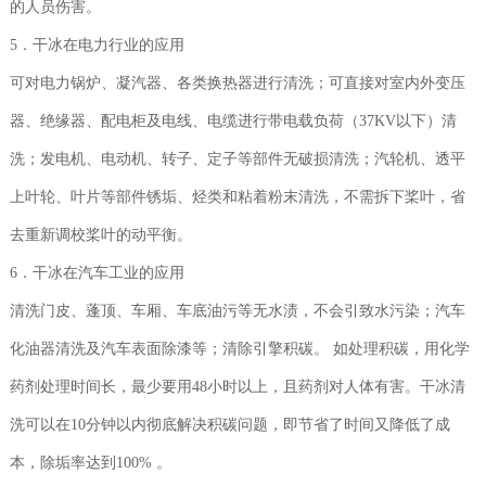
的人员伤害。
5．干冰在电力行业的应用
可对电力锅炉、凝汽器、各类换热器进行清洗；可直接对室内外变压
器、绝缘器、配电柜及电线、电缆进行带电载负荷（37KV以下）清
洗；发电机、电动机、转子、定子等部件无破损清洗；汽轮机、透平
上叶轮、叶片等部件锈垢、烃类和粘着粉末清洗，不需拆下桨叶，省
去重新调校桨叶的动平衡。
6．干冰在汽车工业的应用
清洗门皮、蓬顶、车厢、车底油污等无水渍，不会引致水污染；汽车
化油器清洗及汽车表面除漆等；清除引擎积碳。 如处理积碳，用化学
药剂处理时间长，最少要用48小时以上，且药剂对人体有害。干冰清
洗可以在10分钟以内彻底解决积碳问题，即节省了时间又降低了成
本，除垢率达到100% 。