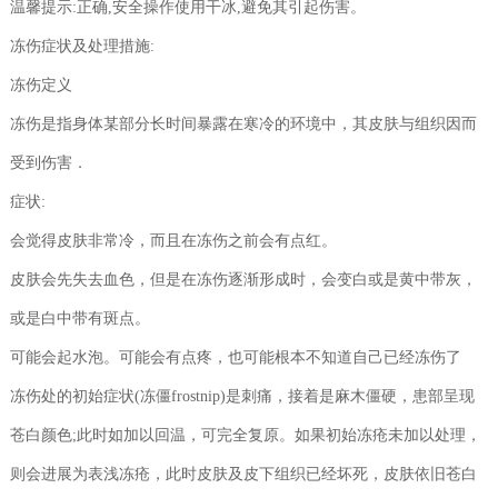
温馨提示:正确,安全操作使用干冰,避免其引起伤害。
冻伤症状及处理措施:
冻伤定义
冻伤是指身体某部分长时间暴露在寒冷的环境中，其皮肤与组织因而
受到伤害．
症状:
会觉得皮肤非常冷，而且在冻伤之前会有点红。
皮肤会先失去血色，但是在冻伤逐渐形成时，会变白或是黄中带灰，
或是白中带有斑点。
可能会起水泡。可能会有点疼，也可能根本不知道自己已经冻伤了
冻伤处的初始症状(冻僵frostnip)是刺痛，接着是麻木僵硬，患部呈现
苍白颜色;此时如加以回温，可完全复原。如果初始冻疮未加以处理，
则会进展为表浅冻疮，此时皮肤及皮下组织已经坏死，皮肤依旧苍白