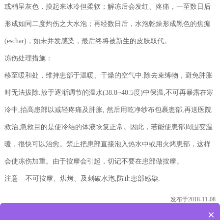
或稍呈灰色，摸起来冰冷但柔软；解冻后会发红、疼痛，一至数日后
形成如同二度灼伤之大水泡；再经数日后，水泡乾燥形成黑色的焦痂
(eschar)，如未并发感染，最后终将被新生的皮肤取代。
冻伤处理措施：
移至暖和处，维持患部于温暖、干燥的空气中.除去束缚物，避免肿胀
时无法拔除.放于逐渐调节的温水(38.8~40.5度)中保温,不可再暴露在寒
冷中,抬高患部以减轻疼痛及肿胀, 然后用乾净纱布包裹患部,再送医院
救治;急救目的是使冷结的体液恢复正常。因此，若能使患部周围变温
暖，很快可以治愈。禁止把患部直接泡入热水中或用火烤患部，这样
会使冻伤加重。由于按摩会引起，切记不要在患部做按摩。
注意---不可按摩、烘烤、及刺破水泡,防止患部感染.
发布于2018-11-08
×