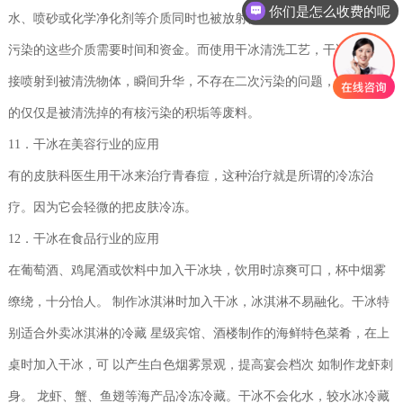
你们是怎么收费的呢
水、喷砂或化学净化剂等介质同时也被放射性元素污染，处理被二次
污染的这些介质需要时间和资金。而使用干冰清洗工艺，干冰颗粒直
接喷射到被清洗物体，瞬间升华，不存在二次污染的问题，需要处理
的仅仅是被清洗掉的有核污染的积垢等废料。
11．干冰在美容行业的应用
有的皮肤科医生用干冰来治疗青春痘，这种治疗就是所谓的冷冻治
疗。因为它会轻微的把皮肤冷冻。
12．干冰在食品行业的应用
在葡萄酒、鸡尾酒或饮料中加入干冰块，饮用时凉爽可口，杯中烟雾
缭绕，十分怡人。 制作冰淇淋时加入干冰，冰淇淋不易融化。干冰特
别适合外卖冰淇淋的冷藏 星级宾馆、酒楼制作的海鲜特色菜肴，在上
桌时加入干冰，可 以产生白色烟雾景观，提高宴会档次 如制作龙虾刺
身。 龙虾、蟹、鱼翅等海产品冷冻冷藏。干冰不会化水，较水冰冷藏