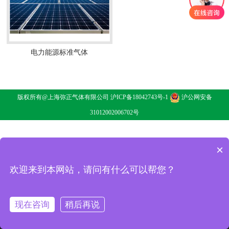
电力能源标准气体
电力能源标准气体
了解详情
版权所有@上海弥正气体有限公司
沪ICP备18042743号-1
沪公网安备
31012002006702号
×
欢迎来到本网站，请问有什么可以帮您？
现在咨询
稍后再说
消息
电话
二维码
分享